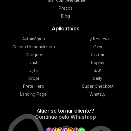
Falar com Atendente
Preços
Blog
Aplicativos
Automágico
Lily Reviews
Campo Personalizado
Ovni
Cheguei
Rastreio
Dash
Replay
Dijital
SAK
Dropi
Selly
Frete Hero
Super Checkout
Landing Page
WhatsLy
Quer se tornar cliente?
​Continue pelo Whastapp