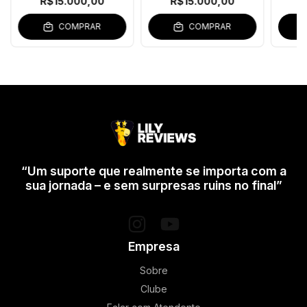
R$15.000,00
R$15.000,00
R
COMPRAR
COMPRAR
“Um suporte que realmente se importa com a
sua jornada – e sem surpresas ruins no final”
Empresa
Sobre
Clube