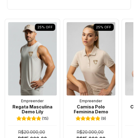
25
%
OFF
25
%
OFF
Empreender
Empreender
Regata Masculina
Camisa Polo
Ca
Demo Lily
Feminina Demo
(15)
(9)
R$20.000,00
R$20.000,00
R