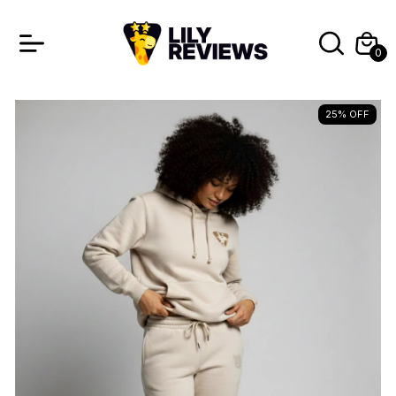
0
25
%
OFF